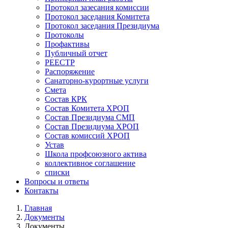
Протокол зазесания комиссии
Протокол заседания Комитета
Протокол заседания Президиума
Протоколы
Профактивы
Публичный отчет
РЕЕСТР
Распоряжение
Санаторно-курортные услуги
Смета
Состав КРК
Состав Комитета ХРОП
Состав Президиума СМП
Состав Президиума ХРОП
Состав комиссий ХРОП
Устав
Школа профсоюзного актива
коллективное соглашение
списки
Вопросы и ответы
Контакты
Главная
Документы
Строка
Документы