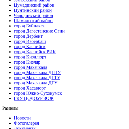
Цумадинский район
Цунтинский район
Чародинский район
Шамильский район
город Буйнакск
город Дагестанские Огни
город Дербент
город Избербаш
город Каспийск
город Каспийск РИК
город Кизилюрт
город Кизляр
город Махачкала
город Махачкала ДГПУ
город Махачкала ДГТУ
город Махачкала ДГУ
город Хасавюрт
город Южно-Сухокумск
ГКУ ЦОДОУР ЗОЖ
Разделы
Новости
Фотогалерея
Документы