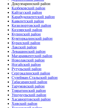
Докузпаринский район
Казбековский район
Кайтагский район
Карабудахкентский район
Каякентский район
Кизилюртовский район
Кизлярский район
Кулинский район
Кумторкалинский район
Курахский район
Лакский район
Левашинский район
Магарамкентский район
Новолакский район
Ногайский район
Рутульский район
Сергокалинский район
Сулейман-Стальский район
Табасаранский район
Тарумовский район
Тляратинский район
Унцукульский район
Хасавюртовский район
Хивский район
Хунзахский район