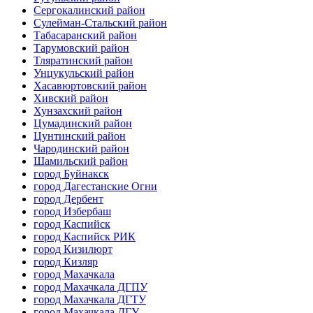
Сергокалинский район
Сулейман-Стальский район
Табасаранский район
Тарумовский район
Тляратинский район
Унцукульский район
Хасавюртовский район
Хивский район
Хунзахский район
Цумадинский район
Цунтинский район
Чародинский район
Шамильский район
город Буйнакск
город Дагестанские Огни
город Дербент
город Избербаш
город Каспийск
город Каспийск РИК
город Кизилюрт
город Кизляр
город Махачкала
город Махачкала ДГПУ
город Махачкала ДГТУ
город Махачкала ДГУ