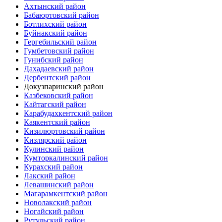
Ахтынский район
Бабаюртовский район
Ботлихский район
Буйнакский район
Гергебильский район
Гумбетовский район
Гунибский район
Дахадаевский район
Дербентский район
Докузпаринский район
Казбековский район
Кайтагский район
Карабудахкентский район
Каякентский район
Кизилюртовский район
Кизлярский район
Кулинский район
Кумторкалинский район
Курахский район
Лакский район
Левашинский район
Магарамкентский район
Новолакский район
Ногайский район
Рутульский район