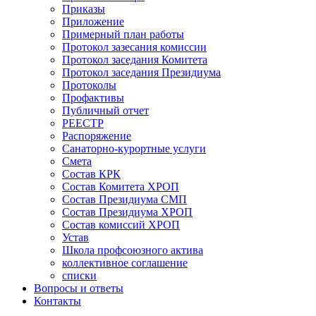
Приказы
Приложение
Примерный план работы
Протокол зазесания комиссии
Протокол заседания Комитета
Протокол заседания Президиума
Протоколы
Профактивы
Публичный отчет
РЕЕСТР
Распоряжение
Санаторно-курортные услуги
Смета
Состав КРК
Состав Комитета ХРОП
Состав Президиума СМП
Состав Президиума ХРОП
Состав комиссий ХРОП
Устав
Школа профсоюзного актива
коллективное соглашение
списки
Вопросы и ответы
Контакты