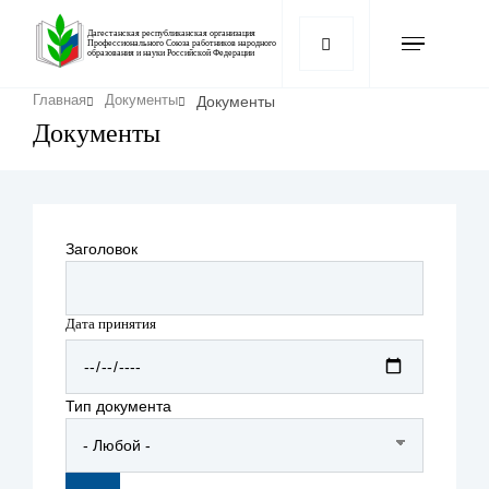
Перейти
к
Дагестанская республиканская организация
Профессионального Союза работников народного
образования и науки Российской Федерации
основному
содержанию
Строка
Документы
Главная
Документы
навигации
Документы
Заголовок
Дата принятия
Дата
Тип документа