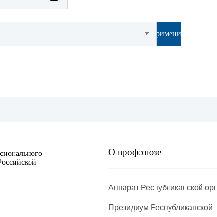
Методи
Применить
Методи
НОМЕН
Нормат
Обобще
Отрасл
Отчеты
О профсоюзе
ссионального
Российской
Охрана
Аппарат Республиканской ор
ПЛАН р
правов
Президиум Республиканской