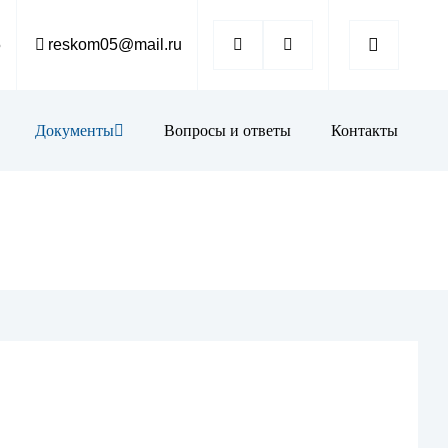
5
reskom05@mail.ru
Документы
Вопросы и ответы
Контакты
К
тека
ая карточка
союзная работа
мация
иятия