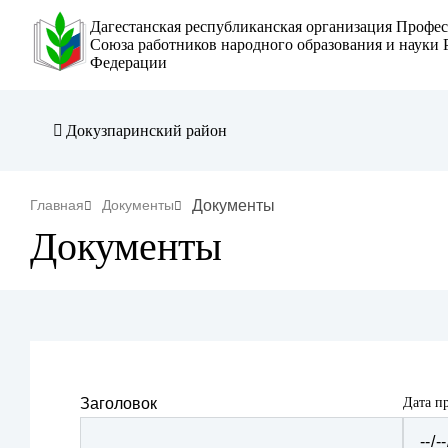
Перейти
Дагестанская республиканская организация Профе
к
Союза работников народного образования и науки 
Федерации
основному
содержанию
Докузпаринский район
Строка
Документы
Главная
Документы
Документы
навигации
Дата п
Заголовок
Дата