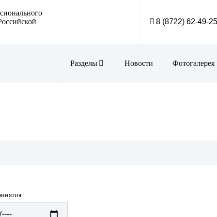
ссионального
Российской
8 (8722) 62-49-2
Разделы
Новости
Фотогалерея
АКТ КР
Библио
Визитн
Внутри
Инфор
ринятия
Меропр