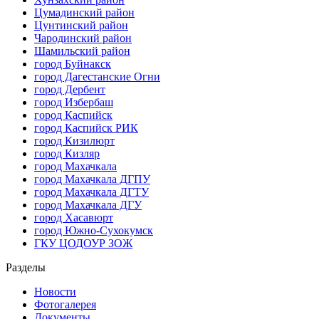
Цумадинский район
Цунтинский район
Чародинский район
Шамильский район
город Буйнакск
город Дагестанские Огни
город Дербент
город Избербаш
город Каспийск
город Каспийск РИК
город Кизилюрт
город Кизляр
город Махачкала
город Махачкала ДГПУ
город Махачкала ДГТУ
город Махачкала ДГУ
город Хасавюрт
город Южно-Сухокумск
ГКУ ЦОДОУР ЗОЖ
Разделы
Новости
Фотогалерея
Документы