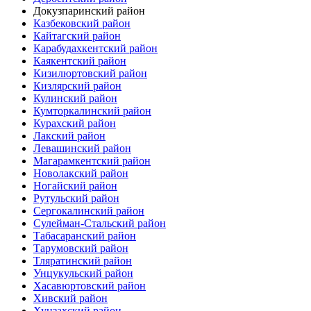
Докузпаринский район
Казбековский район
Кайтагский район
Карабудахкентский район
Каякентский район
Кизилюртовский район
Кизлярский район
Кулинский район
Кумторкалинский район
Курахский район
Лакский район
Левашинский район
Магарамкентский район
Новолакский район
Ногайский район
Рутульский район
Сергокалинский район
Сулейман-Стальский район
Табасаранский район
Тарумовский район
Тляратинский район
Унцукульский район
Хасавюртовский район
Хивский район
Хунзахский район