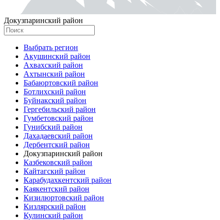
Докузпаринский район
Выбрать регион
Акушинский район
Ахвахский район
Ахтынский район
Бабаюртовский район
Ботлихский район
Буйнакский район
Гергебильский район
Гумбетовский район
Гунибский район
Дахадаевский район
Дербентский район
Докузпаринский район
Казбековский район
Кайтагский район
Карабудахкентский район
Каякентский район
Кизилюртовский район
Кизлярский район
Кулинский район