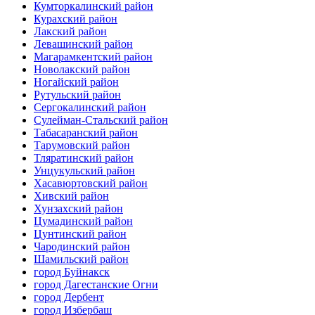
Кумторкалинский район
Курахский район
Лакский район
Левашинский район
Магарамкентский район
Новолакский район
Ногайский район
Рутульский район
Сергокалинский район
Сулейман-Стальский район
Табасаранский район
Тарумовский район
Тляратинский район
Унцукульский район
Хасавюртовский район
Хивский район
Хунзахский район
Цумадинский район
Цунтинский район
Чародинский район
Шамильский район
город Буйнакск
город Дагестанские Огни
город Дербент
город Избербаш