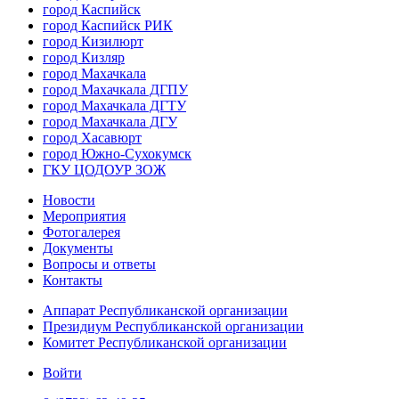
город Каспийск
город Каспийск РИК
город Кизилюрт
город Кизляр
город Махачкала
город Махачкала ДГПУ
город Махачкала ДГТУ
город Махачкала ДГУ
город Хасавюрт
город Южно-Сухокумск
ГКУ ЦОДОУР ЗОЖ
Новости
Мероприятия
Фотогалерея
Документы
Вопросы и ответы
Контакты
Аппарат Республиканской организации
Президиум Республиканской организации
Комитет Республиканской организации
Войти